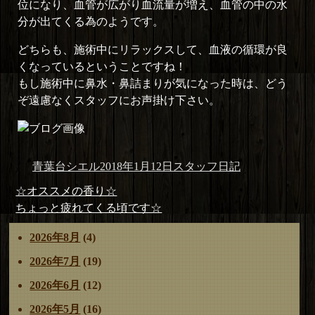
位になり、血管が広がり血流量が増え、血管の中の水
分が出てくる為のようです。
どちらも、施術中にリラックスして、血液の循環が良
くなっているということですね！
もし施術中に鼻水・鼻詰まりが気になった時は、どう
ぞ遠慮なくスタッフにお声掛け下さい。
投
投
カ
青葉台シエル
2018年1月12日
スタッフ日記
稿
稿
テ
投
前
☆オススメの香り☆
者
日:
ゴ
稿
の
次
ちょっと疲れてくる頃です☆
リ
ナ
投
の
ー
2026年8月
(4)
ビ
稿:
投
ゲ
稿:
2026年7月
(19)
ー
2026年6月
(12)
シ
ョ
2026年5月
(16)