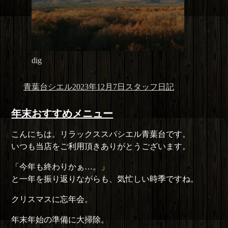
dig
投
投
カ
青葉台シエル
2023年12月7日
スタッフ日記
稿
稿
テ
者
日:
ゴ
年末おすすめメニュー
リ
こんにちは。リラックススパシエル青葉台です。
ー
いつも当店をご利用頂きありがとうございます。
「今年も終わりかぁ…。」
と一年を振り返りながらも、気忙しい時季ですね。
クリスマスに忘年会。
年末年始の準備に大掃除。