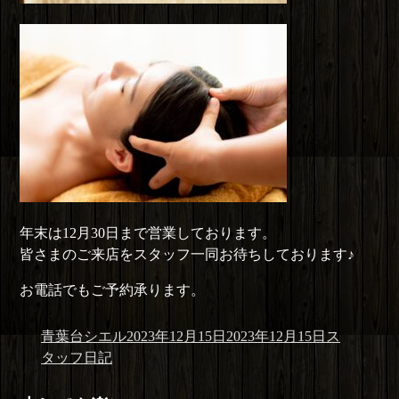
年末は12月30日まで営業しております。
皆さまのご来店をスタッフ一同お待ちしております♪
お電話でもご予約承ります。
投
投
カ
青葉台シエル
2023年12月15日
2023年12月15日
ス
稿
稿
テ
タッフ日記
者
日:
ゴ