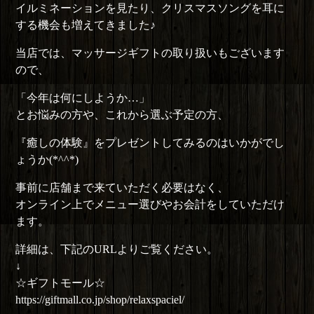
イルミネーションを見たり、クリスマスソングを耳に
する機会も増えてきました♪
当店では、マッサージギフトの取り扱いもございます
ので、
「今年は何にしようか…」
とお悩みの方や、これから選ぶ予定の方、
『癒しの体験』をプレゼントしてみるのはいかがでし
ょうか(*^^*)
事前に店舗まで来ていただく必要はなく、
オンライン上でメニュー選びやお会計をしていただけ
ます。
詳細は、下記のURLよりご覧ください。
↓
☆ギフトモール☆
https://giftmall.co.jp/shop/relaxspaciel/