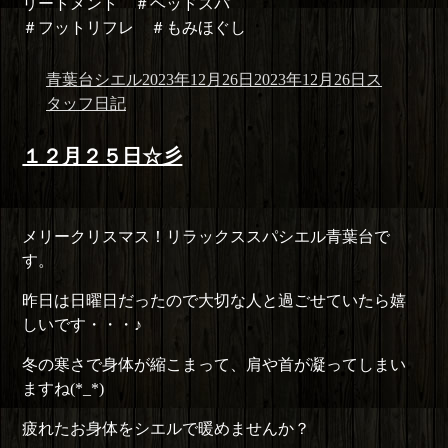
リートメント ＃ヘッドスパ
＃フットリフレ ＃もみほぐし
投
投
カ
青葉台シエル
2023年12月26日
2023年12月26日
ス
稿
稿
テ
タッフ日記
者
日:
ゴ
リ
１２月２５日☆彡
ー
メリークリスマス！リラックススパシエル青葉台で
す。
昨日は日曜日だったので大切な人と過ごせていたら嬉
しいです・・・♪
冬の寒さで身体が縮こまって、肩や首が凝ってしまい
ますね(*_*)
疲れたお身体をシエルで暖めませんか？