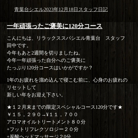
投
投
カ
青葉台シエル
2023年12月18日
スタッフ日記
稿
稿
テ
者
日:
ゴ
一年頑張ったご褒美に120分コース
リ
こんにちは、リラックススパシエル青葉台 スタッフ
ー
田中です。
今年もあと2週間を切りましたね。
今年一年頑張った自分へのご褒美に
たっぷり120分コースはいかがですか？
1年のお疲れを溜め込んで寝こむ前に、心身のお疲れの
リセットして
新しい年をお迎え下さい。
★１２月末までの限定スペシャルコース120分です★
￥１５，２９０→¥１１，７００
アロマオイルトリートメント８０分
+フットリフレクソロジー２０分
+炭酸ヘッドマッサージ２0分