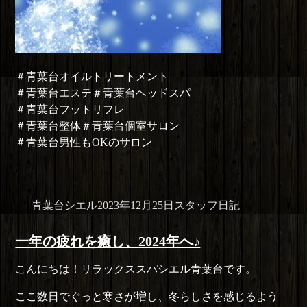
＃青葉台オイルトリートメント
＃青葉台エステ＃青葉台ヘッドスパ
＃青葉台フットリフレ
＃青葉台整体＃青葉台個室サロン
＃青葉台男性もOKのサロン
投
投
カ
青葉台シエル
2023年12月25日
スタッフ日記
稿
稿
テ
者
日:
ゴ
一年の疲れを癒し、2024年へ♪
リ
こんにちは！リラックススパシエル青葉台です。
ー
ここ数日でぐっと寒さが増し、冬らしさを感じるよう