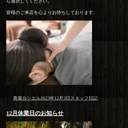
ら選択してください。
皆様のご来店を心よりお待ちしております。
投
投
カ
青葉台シエル
2023年12月3日
スタッフ日記
稿
稿
テ
者
日:
ゴ
12月休業日のお知らせ
リ
ー