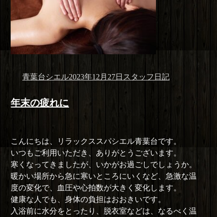
投
投
カ
青葉台シエル
2023年12月27日
スタッフ日記
稿
稿
テ
者
日:
ゴ
年末の疲れに
リ
ー
こんにちは、リラックススパシエル青葉台です。
いつもご利用いただき、ありがとうございます。
寒くなってきましたが、いかがお過ごしでしょうか。
暖かい場所から急に寒いところにいくなど、急激な温
度の変化で、血圧や心拍数が大きく変化します。
健康な人でも、身体の負担はおおきいです。
入浴前に水分をとったり、脱衣室などは、なるべく温