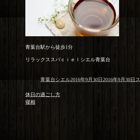
青葉台駅から徒歩1分
リラックススパｃｉｅｌシエル青葉台
投
投
カ
青葉台シエル
2016年9月30日
2016年9月30日
稿
稿
テ
投
者
日:
ゴ
前
休日の過ごし方
稿
リ
の
次
寝相
ナ
ー
投
の
ビ
稿:
投
ゲ
稿:
ー
シ