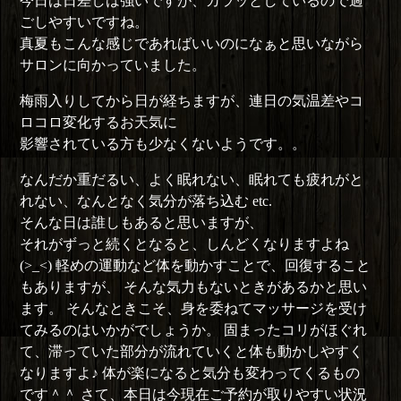
今日は日差しは強いですが、カラッとしているので過
ごしやすいですね。
真夏もこんな感じであればいいのになぁと思いながら
サロンに向かっていました。
梅雨入りしてから日が経ちますが、連日の気温差やコ
ロコロ変化するお天気に
影響されている方も少なくないようです。。
なんだか重だるい、よく眠れない、眠れても疲れがと
れない、なんとなく気分が落ち込む etc.
そんな日は誰しもあると思いますが、
それがずっと続くとなると、しんどくなりますよね
(>_<) 軽めの運動など体を動かすことで、回復すること
もありますが、 そんな気力もないときがあるかと思い
ます。 そんなときこそ、身を委ねてマッサージを受け
てみるのはいかがでしょうか。 固まったコリがほぐれ
て、滞っていた部分が流れていくと体も動かしやすく
なりますよ♪ 体が楽になると気分も変わってくるもの
です＾＾ さて、本日は今現在ご予約が取りやすい状況