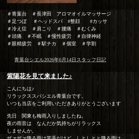
＃青葉台 ＃長津田 アロマオイルマッサージ
＃足つぼ ＃ヘッドスパ #整顔 #カッサ
＃冷え症 ＃肩こり ＃腰痛 ＃むくみ
＃頭痛 ＃不眠 ＃慢性疲労 ＃自律神経
＃眼精疲労 ＃駅チカ ＃個室 ＃学割
投
投
カ
青葉台シエル
2026年6月14日
スタッフ日記
稿
稿
テ
者
日:
ゴ
紫陽花を見て来ました♪
リ
こんにちは♪
ー
リラックススパシエル青葉台です。
いつも当店をご利用いただきありがとうございます
先日 関東も梅雨入りしましたね。
夜の雨音は なんだか気持ちがリラックス
しませんか。
ザァザァ降る雨は苦手だけど、しとしとと降る雨は