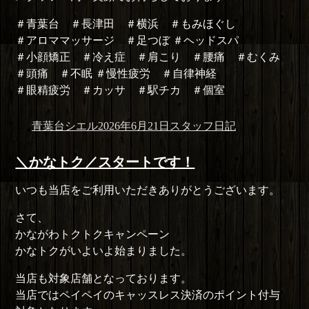
＃青葉台 ＃長津田 ＃横浜 ＃もみほぐし
＃アロママッサージ ＃足つぼ ＃ヘッドスパ
＃小顔矯正 ＃冷え症 ＃肩こり ＃腰痛 ＃むくみ
＃頭痛 ＃不眠 ＃慢性疲労 ＃自律神経
＃眼精疲労 ＃カッサ ＃駅チカ ＃個室
投
投
カ
青葉台シエル
2026年6月21日
スタッフ日記
稿
稿
テ
者
日:
ゴ
＼かなトク／スタートです！
リ
いつも当店をご利用いただきありがとうございます。
ー
さて、
かながわトクトクキャンペーン
かなトクがいよいよ始まりました。
当店も対象店舗となっております。
当店ではペイペイのキャッスレス決済のポイント付与