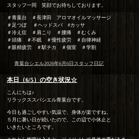
スタッフ一同 笑顔でお待ちしております。
＃青葉台 ＃長津田 アロマオイルマッサージ
＃足つぼ ＃ヘッドスパ #カッサ
＃冷え症 ＃肩こり ＃腰痛 ＃むくみ
＃頭痛 ＃不眠 ＃慢性疲労 ＃自律神経
＃眼精疲労 ＃駅チカ ＃個室 ＃学割
投
投
カ
青葉台シエル
2026年6月6日
スタッフ日記
稿
稿
テ
者
日:
ゴ
本日（6/5）の空き状況☆
リ
こんにちは♪
ー
リラックススパシエル青葉台です。
今日も過ごしやすい気温で、身体が楽ですね。
５月に暑い日が続いたので、この辺で小休止と
いきたいところです。