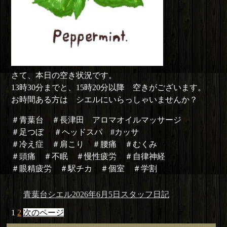
さて、本日の空き状況です。
13時30分までと、15時20分以降 空きがございます。
お時間ある方は シエルにいらっしゃいませんか？
＃青葉台 ＃長津田 アロマオイルマッサージ
＃足つぼ ＃ヘッドスパ #カッサ
＃冷え症 ＃肩こり ＃腰痛 ＃むくみ
＃頭痛 ＃不眠 ＃慢性疲労 ＃自律神経
＃眼精疲労 ＃駅チカ ＃個室 ＃学割
投
投
カ
青葉台シエル
2026年6月5日
スタッフ日記
稿
稿
テ
投
固
固
1
2
次のページ
者
日:
ゴ
稿
定
定