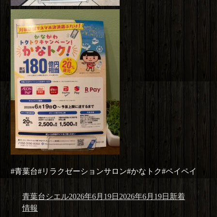
#青葉台#リラクゼーションサロン#かなトク#ペイペイ
投
投
カ
青葉台シエル
2026年6月19日
2026年6月19日
新着
稿
稿
テ
情報