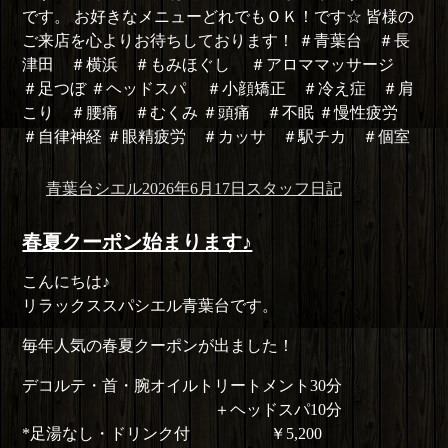
です。 お好きなメニューどれでもＯＫ！です☆ 皆様の
ご来店を心よりお待ちしております！ ＃青葉台 ＃長
津田 ＃横浜 ＃もみほぐし ＃アロママッサージ
＃足つぼ ＃ヘッドスパ ＃小顔矯正 ＃冷え症 ＃肩
こり ＃腰痛 ＃むくみ ＃頭痛 ＃不眠 ＃慢性疲労
＃自律神経 ＃眼精疲労 ＃カッサ ＃駅チカ ＃個室
投
投
カ
青葉台シエル
2026年6月17日
スタッフ日記
稿
稿
テ
者
日:
ゴ
春夏クーポン始まります♪
リ
こんにちは♪
ー
リラックススパシエル青葉台です。
毎年人気の春夏クーポンが出ました！
デコルテ・首・腕オイルトリートメント30分
＋ヘッドスパ10分
*足湯なし・ドリンク付 ￥5,200