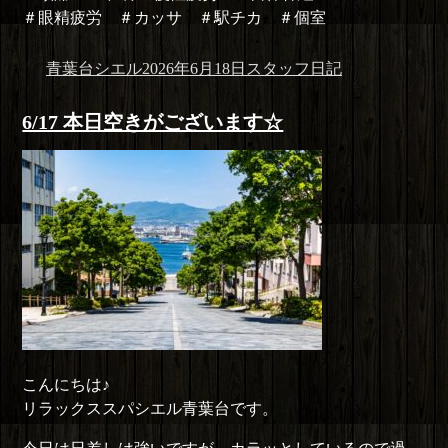
＃眼精疲労 ＃カッサ ＃駅チカ ＃個室
投
投
カ
青葉台シエル
2026年6月18日
スタッフ日記
稿
稿
テ
者
日:
ゴ
6/17 本日空きがございます☆
リ
ー
こんにちは♪
リラックススパシエル青葉台です。