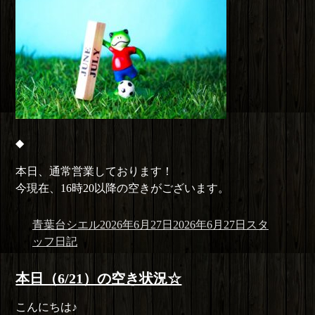
◆
本日、通常営業しております！
今現在、16時20以降の空きがございます。
投
投
カ
青葉台シエル
2026年6月27日
2026年6月27日
スタ
稿
稿
テ
ッフ日記
者
日:
ゴ
リ
本日（6/21）の空き状況☆
ー
こんにちは♪