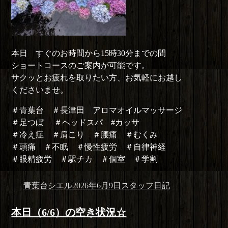
本日 すぐのお時間から15時30分までの間
ショートコースのご案内が可能です。
サクッとお疲れを取りたい方、お気軽にお越し
くださいませ。
＃青葉台 ＃長津田 アロマオイルマッサージ
＃足つぼ ＃ヘッドスパ #カッサ
＃冷え症 ＃肩こり ＃腰痛 ＃むくみ
＃頭痛 ＃不眠 ＃慢性疲労 ＃自律神経
＃眼精疲労 ＃駅チカ ＃個室 ＃学割
投
投
カ
青葉台シエル
2026年6月9日
スタッフ日記
稿
稿
テ
者
日:
ゴ
本日（6/6）の空き状況☆
リ