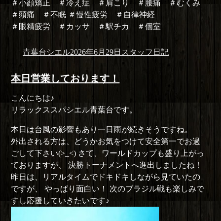
＃小顔矯正 ＃冷え症 ＃肩こり ＃腰痛 ＃むくみ
＃頭痛 ＃不眠 ＃慢性疲労 ＃自律神経
＃眼精疲労 ＃カッサ ＃駅チカ ＃個室
投
投
カ
青葉台シエル
2026年6月29日
スタッフ日記
稿
稿
テ
者
日:
ゴ
本日営業しております！
リ
こんにちは♪
ー
リラックススパシエル青葉台です。
本日は台風の影響もあり一日雨が続きそうですね。
外出される方は、どうかお気をつけて安全第一でお過
ごして下さい(>_<) さて、ワールドカップも盛り上がっ
ておりますが、 決勝トーナメントへ進出しましたね！
昨日は、リアルタイムでドキドキしながら見ていたの
ですが、 やっぱり面白い！ 次のブラジル戦も楽しみで
すし応援していきたいです♪