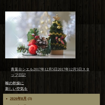
投
投
カ
青葉台シエル
2017年12月5日
2017年12月5日
スタ
稿
稿
テ
ッフ日記
者
日:
ゴ
投
前
喉の乾燥に
リ
稿
の
次
新しい空気を
ー
ナ
投
の
2026年8月
(3)
ビ
稿:
投