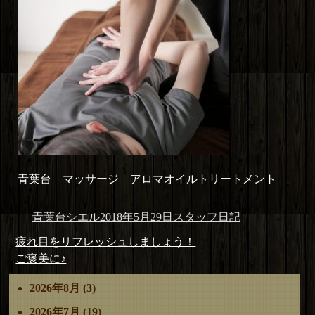
青葉台 マッサージ アロマオイルトリートメント
投
投
カ
青葉台シエル
2018年5月29日
スタッフ日記
稿
稿
テ
投
前
疲れ目をリフレッシュしましょう！
者
日:
ゴ
稿
の
次
ご褒美に♪
リ
ナ
投
の
ー
2026年8月
(3)
ビ
稿:
投
ゲ
稿:
2026年7月
(19)