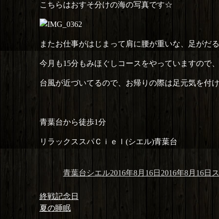
こちらはおすそ分けの海の写真です☆
またお仕事がはじまって肩に腰が重いな、足がだ
今月も15分もみほぐしコースをやっていますので
台風が近づいてるので、お帰りの際は足元気を付けてく
青葉台から徒歩1分
リラックススパＣｉｅｌ(シエル)青葉台
投
投
カ
青葉台シエル
2016年8月16日
2016年8月16日
稿
稿
テ
投
者
日:
ゴ
前
終戦記念日
稿
リ
の
次
夏の睡眠