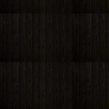
ナ
ー
投
の
ビ
稿:
投
ゲ
稿:
ー
シ
ョ
ン