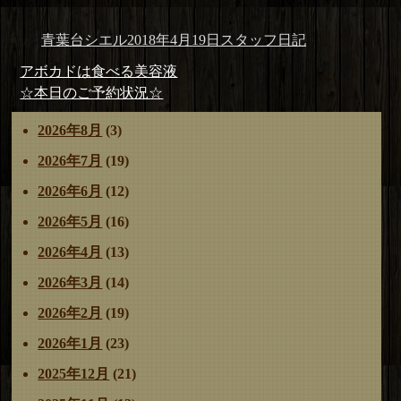
投
投
カ
青葉台シエル
2018年4月19日
スタッフ日記
稿
稿
テ
投
前
アボカドは食べる美容液
者
日:
ゴ
稿
の
次
☆本日のご予約状況☆
リ
ナ
投
の
ー
2026年8月
(3)
ビ
稿:
投
ゲ
稿:
2026年7月
(19)
ー
2026年6月
(12)
シ
ョ
2026年5月
(16)
ン
2026年4月
(13)
2026年3月
(14)
2026年2月
(19)
2026年1月
(23)
2025年12月
(21)