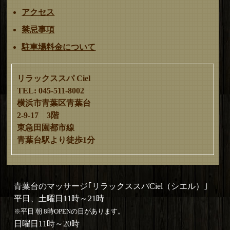
アクセス
禁忌事項
駐車場料金について
リラックススパ Ciel
TEL: 045-511-8002
横浜市青葉区青葉台
2-9-17 3階
東急田園都市線
青葉台駅より徒歩1分
青葉台のマッサージ｢リラックススパCiel（シエル）｣
平日、土曜日11時～21時
※平日 朝 8時OPENの日があります。
日曜日11時～20時