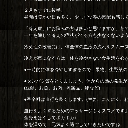
２月もすでに後半。
昼間は暖かい日も多く、少しずつ春の気配も感じて
「冷え症」にお悩みの方は多いと思いますが、冬
一年を通して冷えの症状がでる方も少なくないよ
冷え性の改善には、体全体の血液の流れをスムー
冷えが気になる方は、体を冷やさない食生活を心
●一時的に体を冷やしすぎるので、果物、生野菜の
●タンパク質をとりましょう。体からの熱の発生が
(豆類、お魚、お肉、乳製品、卵など)
●香辛料は血行を良くします。(生姜、にんにく、
血行をよくするためのマッサージもオススメですよ(*^
全身をほぐしてポカポカ♪
体を温めて、元気よく過ごしていきたいですね。