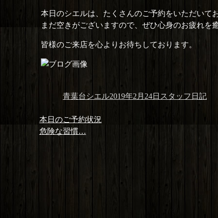
本日のシエルは、たくさんのご予約をいただいて
まだ空きがございますので、ぜひ心身のお疲れを
皆様のご来店を心よりお待ちしております。
投
投
カ
青葉台シエル
2019年2月24日
スタッフ日記
稿
稿
テ
投
者
日:
ゴ
前
本日のご予約状況
稿
リ
の
次
危険な習慣…
ナ
ー
投
の
ビ
稿:
投
ゲ
稿:
ー
シ
ョ
ン