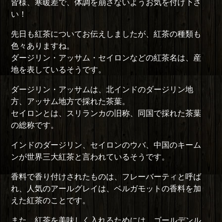
皆様、寒暖差で、体調を崩さないようお気を付け下さ
い！
先日も紅茶についてお伝えしましたが、紅茶の種類も
色々ありますね。
ダージリン・アッサム・セイロンなどの紅茶名は、産
地を表しているそうです。
ダージリン・アッサムは、北インドのダージリン地
方、アッサム地方で採れた茶葉。
セイロンとは、スリランカの旧称、同国で採れた茶葉
の総称です。
インドのダージリン、セイロンのウバ、中国のキーム
ンが世界三大紅茶と言われているそうです。
香料で香り付けされたものは、フレーバーティと呼ば
れ、人気のアールグレイは、ベルガモットの香料を加
えた紅茶のことです。
また、紅茶を美味しく入れるためには、ゴールデンル