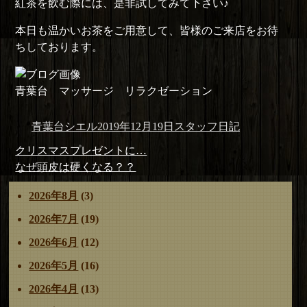
紅茶を飲む際には、是非試してみて下さい♪
本日も温かいお茶をご用意して、皆様のご来店をお待
ちしております。
青葉台 マッサージ リラクゼーション
投
投
カ
青葉台シエル
2019年12月19日
スタッフ日記
稿
稿
テ
投
前
クリスマスプレゼントに…
者
日:
ゴ
稿
の
次
なぜ頭皮は硬くなる？？
リ
ナ
投
の
ー
2026年8月
(3)
ビ
稿:
投
ゲ
稿:
2026年7月
(19)
ー
2026年6月
(12)
シ
ョ
2026年5月
(16)
ン
2026年4月
(13)