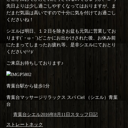
先日よりは少し過ごしやすくなってはおりますが、ま
だまだ気温は高いですので十分に気を付けてお過ごし
くださいね！
シエルは明日、１２日を除きお盆も元気に営業してお
ります(`・ω・´)どこかにお出かけされた後、お休み前
にたまってしまったお疲れ等、是非シエルにておとり
ください(^^)/
ご来店お待ちしております♪
青葉台駅から徒歩1分
青葉台マッサージリラックス スパ Ciel （シエル）青葉
台
投
投
カ
青葉台シエル
2016年8月11日
スタッフ日記
稿
稿
テ
投
前
ストレートネック
者
日:
ゴ