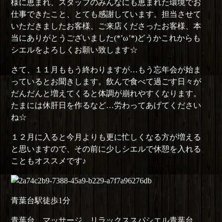
様に恵まれ、スタッフのみんなにも恵まれた環境でお
仕事できたこと、とても感謝しています。担当させて
いただきましたお客様、ご来店くださったお客様、本
当にありがとうございました(*’ω’*)どうかこれからも
シエルをよろしくお願い致します☆
さて、１１月ももう終わりますが…もう忘年会が始ま
っているとお聞きします。飲んで食べて過ごす日々が
だんだんと増えてくると体調が崩れやすくなります。
たまには休肝日を作るなど…労わってあげてください
ね☆
１２月に入ると今月よりも更に忙しくなる方が増える
と思いますので、その前に少しシエルで休憩を入れる
こともオススメです♪
青葉台駅徒歩1分
青葉台 マッサージ リラックススパシエル青葉台