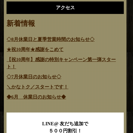
アクセス
新着情報
◇8月休業日と夏季営業時間のお知らせ◇
★祝10周年★感謝をこめて
【祝10周年】感謝の特別キャンペーン第一弾スター
ト！
◇7月休業日のお知らせ◇
＼かなトク／スタートです！
◆6月 休業日のお知らせ◆
LINE@ 友だち追加で
５００円割引！