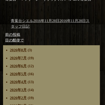
投
投
カ
青葉台シエル
2016年11月28日
2016年11月28日
ス
稿
稿
テ
タッフ日記
者
日:
ゴ
投
前
前の投稿
リ
稿
の
次
目の酷使で
ー
ナ
投
の
2026年8月
(3)
ビ
稿:
投
ゲ
稿:
2026年7月
(19)
ー
2026年6月
(12)
シ
ョ
2026年5月
(16)
ン
2026年4月
(13)
2026年3月
(14)
2026年2月
(19)