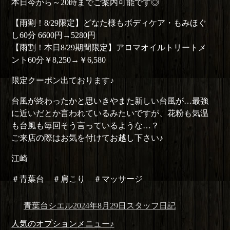
本日今から～20時までご案内可能です◎
【雨割！8/29限定】どなた様もボディケア・もみほぐ
し60分 6600円→5280円
【雨割！本日8/29期間限定】アロマオイルトリートメ
ント60分￥8,250→￥6,580
限定クーポン出ております♪
台風が終わったかと思いきやまた新しい台風が…最強
に近いだとか言われているみたいですが、花粉も気温
も台風も毎回そう言っているような…？
ご来店の際はお気を付けてお越し下さい♪
江崎
＃青葉台 ＃肩こり ＃マッサージ
投
投
カ
青葉台シエル
2024年8月29日
スタッフ日記
稿
稿
テ
投
前
人気のオプションメニュー♪
者
日:
ゴ