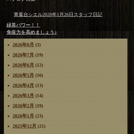
投
投
カ
青葉台シエル
2020年1月26日
スタッフ日記
稿
稿
テ
投
前
緑茶パワー！！
者
日:
ゴ
稿
の
次
免疫力を高めましょう♪
リ
ナ
投
の
ー
2026年8月
(3)
ビ
稿:
投
ゲ
稿:
2026年7月
(19)
ー
2026年6月
(12)
シ
ョ
2026年5月
(16)
ン
2026年4月
(13)
2026年3月
(14)
2026年2月
(19)
2026年1月
(23)
2025年12月
(21)