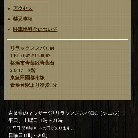
アクセス
禁忌事項
駐車場料金について
リラックススパ Ciel
TEL: 045-511-8002
横浜市青葉区青葉台
2-9-17 3階
東急田園都市線
青葉台駅より徒歩1分
青葉台のマッサージ｢リラックススパCiel（シエル）｣
平日、土曜日11時～21時
※平日 朝 8時OPENの日があります。
日曜日11時～20時