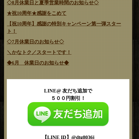
◇8月休業日と夏季営業時間のお知らせ◇
★祝10周年★感謝をこめて
【祝10周年】感謝の特別キャンペーン第一弾スター
ト！
◇7月休業日のお知らせ◇
＼かなトク／スタートです！
◆6月 休業日のお知らせ◆
LINE@ 友だち追加で
５００円割引！
【LINE ID】@dtg8036j