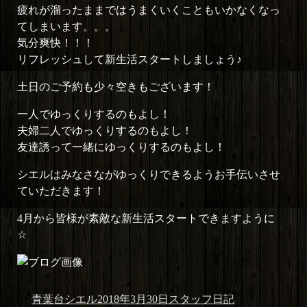
疲れが溜ったままではうまくいくこともいかなくなっ
てしまいます。。。
気分爽快！！！
リフレッシュして新生活スタートしましょう♪
土日のご予約も少々空きもございます！
一人でゆっくりするのもよし！
夫婦二人でゆっくりするのもよし！
友達誘って一緒にゆっくりするのもよし！
シエルはみなさながゆっくりできるようお手伝いさせ
ていただきます！
4月から皆様が素敵な新生活スタートできますように
☆
投
投
カ
青葉台シエル
2018年3月30日
スタッフ日記