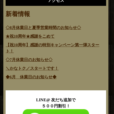
アクセス
新着情報
◇8月休業日と夏季営業時間のお知らせ◇
★祝10周年★感謝をこめて
【祝10周年】感謝の特別キャンペーン第一弾スター
ト！
◇7月休業日のお知らせ◇
＼かなトク／スタートです！
◆6月 休業日のお知らせ◆
LINE@ 友だち追加で
５００円割引！