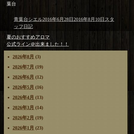
葉台
投
投
カ
青葉台シエル
2016年6月28日
2016年8月10日
スタ
稿
稿
テ
ッフ日記
者
日:
ゴ
投
前
夏のおすすめアロマ
リ
稿
の
次
公式ライン＠出来ました！！
ー
ナ
投
の
2026年8月
(3)
ビ
稿:
投
ゲ
稿:
2026年7月
(19)
ー
2026年6月
(12)
シ
ョ
2026年5月
(16)
ン
2026年4月
(13)
2026年3月
(14)
2026年2月
(19)
2026年1月
(23)