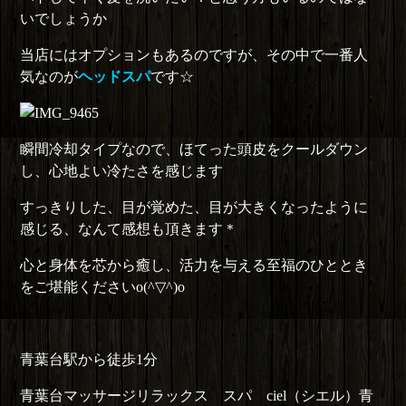
いでしょうか
当店にはオプションもあるのですが、その中で一番人
気なのが
ヘッドスパ
です☆
瞬間冷却タイプなので、ほてった頭皮をクールダウン
し、
心地よい冷たさを感じます
すっきりした、目が覚めた、目が大きくなったように
感じる、なんて感想も頂きます＊
心と身体を芯から癒し、活力を与える至福のひととき
をご堪能くださいo(^▽^)o
青葉台駅から徒歩1分
青葉台マッサージリラックス スパ ciel（シエル）青