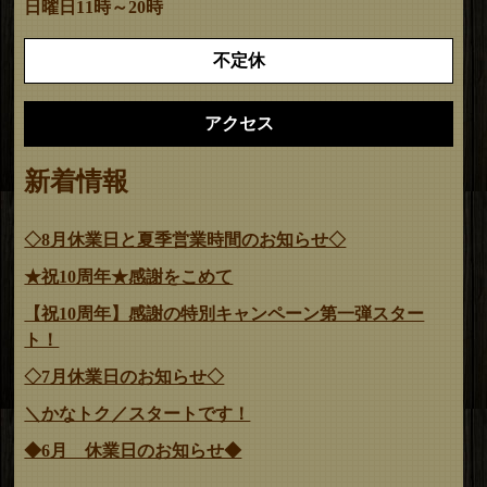
日曜日11時～20時
不定休
アクセス
新着情報
◇8月休業日と夏季営業時間のお知らせ◇
★祝10周年★感謝をこめて
【祝10周年】感謝の特別キャンペーン第一弾スター
ト！
◇7月休業日のお知らせ◇
＼かなトク／スタートです！
◆6月 休業日のお知らせ◆