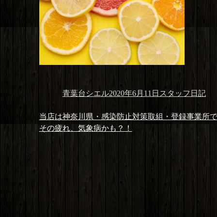
投
投
カ
青葉台シエル
2020年6月11日
スタッフ日記
稿
稿
テ
投
者
日:
ゴ
前
当店は神奈川県・感染防止対策取組・登録事業所
稿
リ
の
次
その疲れ、気象病かも？！
ナ
ー
投
の
ビ
稿:
投
ゲ
稿:
ー
シ
ョ
ン