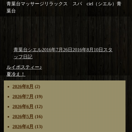
青葉台マッサージリラックス スパ ciel（シエル）青
葉台
投
投
カ
青葉台シエル
2016年7月26日
2016年8月10日
スタ
稿
稿
テ
ッフ日記
者
日:
ゴ
投
前
ルイボスティー♪
リ
稿
の
次
夏冷え！
ー
ナ
投
の
2026年8月
(2)
ビ
稿:
投
ゲ
稿:
2026年7月
(19)
ー
2026年6月
(12)
シ
ョ
2026年5月
(16)
ン
2026年4月
(13)