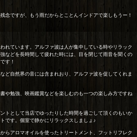
ず残念ですが、もう雨だからとことんインドアで楽しもうー！
。
言われています。アルファ波は人が集中している時やリラック
勉強などを長時間して疲れた時には、目を閉じて雨音を聞くの
うです！
風など自然界の音には含まれおり、アルファ波を促してくれま
読書や勉強、映画鑑賞などを楽しむのも一つの楽しみ方ですね
ゼントとして当店でゆったりした時間を過ごして頂くのもいか
トです。個室で静かにリラックスしましょ♪
アからアロマオイルを使ったトリートメント、フットリフレク