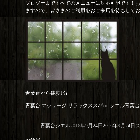
ソロジーまですべてのメニューに対応可能です！
ますので、皆さまのご利用をおご来店を待ちして
青葉台から徒歩1分
青葉台 マッサージ リラックススパcielシエル青葉台
投
投
カ
青葉台シエル
2016年9月24日
2016年9月24日
稿
稿
テ