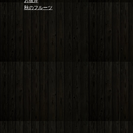
投
者
日:
ゴ
前
お彼岸
稿
リ
の
次
秋のフルーツ
ナ
ー
投
の
ビ
稿:
投
ゲ
稿:
ー
シ
ョ
ン