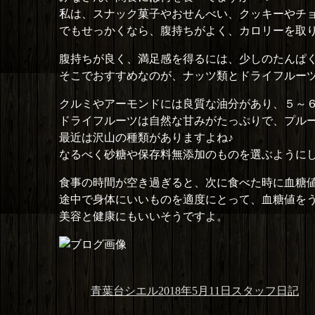
私は、スナック菓子やおせんべい、クッキーやチ
でもせっかくなら、腹持ちがよく、カロリーを取
腹持ちが良く、満足感を得るには、少しのたんぱ
そこでおすすめなのが、ナッツ類とドライフルー
クルミやアーモンドには良質な油分があり、５～
ドライフルーツは自然な甘みがたっぷりで、プル
最近は沢山の種類がありますよね♪
なるべく砂糖や保存料無添加のものを選ぶように
食事の時間が空き過ぎると、次に食べた時に血糖
途中で身体にいいものを適度にとって、血糖値を
美容と健康にもいいそうですよ。
投
投
カ
青葉台シエル
2018年5月11日
スタッフ日記
稿
稿
テ