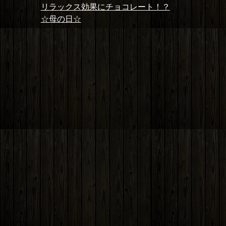
投
者
日:
ゴ
前
リラックス効果にチョコレート！？
稿
リ
の
次
☆母の日☆
ナ
ー
投
の
ビ
稿:
投
ゲ
稿:
ー
シ
ョ
ン