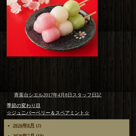
投
投
カ
青葉台シエル
2017年4月8日
スタッフ日記
稿
稿
テ
投
前
季節の変わり目
者
日:
ゴ
稿
の
次
☆ジュニパーベリー＆スペアミント☆
リ
ナ
投
の
ー
2026年8月
(2)
ビ
稿:
投
ゲ
稿:
2026年7月
(19)