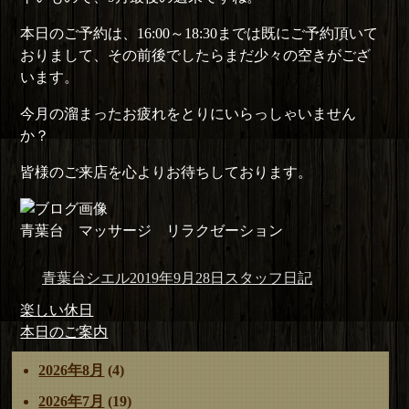
本日のご予約は、16:00～18:30までは既にご予約頂いて
おりまして、その前後でしたらまだ少々の空きがござ
います。
今月の溜まったお疲れをとりにいらっしゃいません
か？
皆様のご来店を心よりお待ちしております。
青葉台 マッサージ リラクゼーション
投
投
カ
青葉台シエル
2019年9月28日
スタッフ日記
稿
稿
テ
投
前
楽しい休日
者
日:
ゴ
稿
の
次
本日のご案内
リ
ナ
投
の
ー
2026年8月
(4)
ビ
稿:
投
ゲ
稿:
2026年7月
(19)