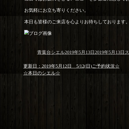
お気軽にお立ち寄りください。
本日も皆様のご来店を心よりお待ちしております
投
投
カ
青葉台シエル
2019年5月13日
2019年5月13日
稿
稿
テ
投
者
日:
ゴ
前
更新日：2019年5月12日 5/12(日)ご予約状況☆
稿
リ
の
次
☆本日のシエル☆
ナ
ー
投
の
ビ
稿:
投
ゲ
稿:
ー
シ
ョ
ン