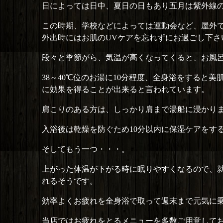
日によっては日中、夏日の日もあり五月は紫外線
この時期、学校などによっては運動会など、屋外
外出時にはお肌のUVケアを忘れずにお過ごし下さ
段々と季節がら、気温が高くなってくると、お風
38～40℃位のお湯に10分程度、全身浴をすると
に効果を得ることが出来ると言われています。
肩こりのある方は、しっかり肩まで湯船に浸かり
入浴後は乾燥を防ぐため10分以内に保湿ケアをす
そしてもう一つ・・・。
上がった体温が下がる時に眠りやすくなるので、
れるそうです。
効率よくお疲れを全身浴で取って週末まで元気に乗
当店ではお疲れをとるメニューを多数ご用意して