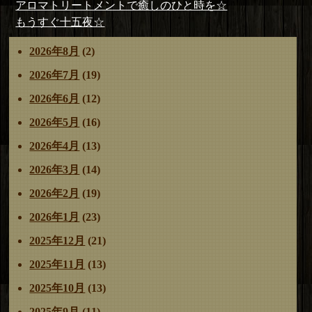
投
前
アロマトリートメントで癒しのひと時を☆
者
日:
ゴ
稿
の
次
もうすぐ十五夜☆
リ
ナ
投
の
ー
2026年8月
(2)
ビ
稿:
投
ゲ
稿:
2026年7月
(19)
ー
2026年6月
(12)
シ
ョ
2026年5月
(16)
ン
2026年4月
(13)
2026年3月
(14)
2026年2月
(19)
2026年1月
(23)
2025年12月
(21)
2025年11月
(13)
2025年10月
(13)
2025年9月
(11)