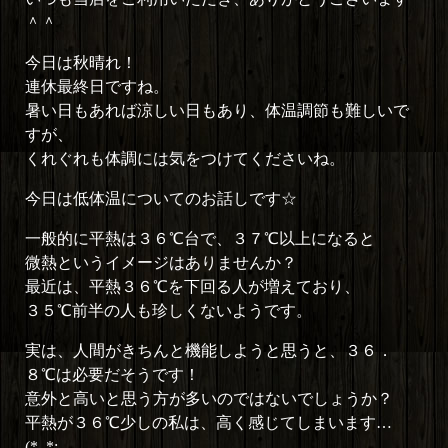
＾＾
今日は秋晴れ！
連休最終日ですね。
暑い日もあれば涼しい日もあり、体温調節も難しいで
すが、
くれぐれも体調には気をつけてくださいね。
今日は低体温についてのお話しです☆
一般的に平熱は３６℃台で、３７℃以上になると
微熱というイメージはありませんか？
最近は、平熱３６℃を下回る人が増えており、
３５℃前半の人も珍しくないようです。
実は、人間がきちんと機能しようと思うと、３６．
８℃は必要だそうです！
意外と高いと思う方が多いのではないでしょうか？
平熱が３６℃少しの私は、高く感じてしまいます…
(*_*;