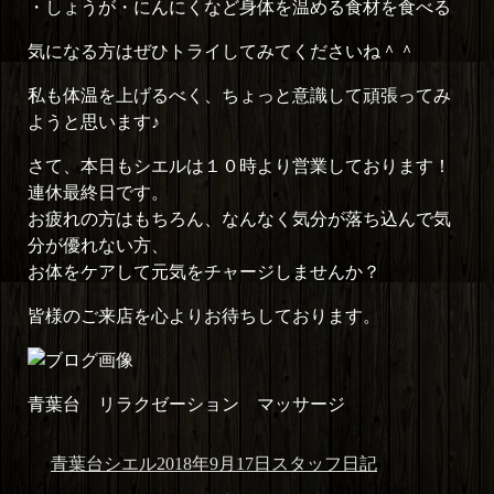
・しょうが・にんにくなど身体を温める食材を食べる
気になる方はぜひトライしてみてくださいね＾＾
私も体温を上げるべく、ちょっと意識して頑張ってみ
ようと思います♪
さて、本日もシエルは１０時より営業しております！
連休最終日です。
お疲れの方はもちろん、なんなく気分が落ち込んで気
分が優れない方、
お体をケアして元気をチャージしませんか？
皆様のご来店を心よりお待ちしております。
青葉台 リラクゼーション マッサージ
投
投
カ
青葉台シエル
2018年9月17日
スタッフ日記
稿
稿
テ