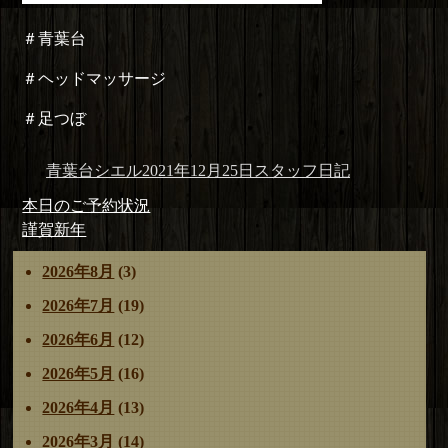
＃青葉台
＃ヘッドマッサージ
＃足つぼ
投
投
カ
青葉台シエル
2021年12月25日
スタッフ日記
稿
稿
テ
投
前
本日のご予約状況
者
日:
ゴ
稿
の
次
謹賀新年
リ
ナ
投
の
ー
2026年8月
(3)
ビ
稿:
投
ゲ
稿:
2026年7月
(19)
ー
2026年6月
(12)
シ
ョ
2026年5月
(16)
ン
2026年4月
(13)
2026年3月
(14)