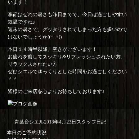
います！
季節はぜれの暑さも昨日までで、今日は過ごしやすい
気温ですね♪
週末の暑さで、グッタリされてしまった方も多いので
はないでしょうか((+_+))
本日１４時半以降、空きがございます！
お疲れを癒してスッキリ&リフレッシュされたい方、
リラックスされたい方
ぜひシエルでゆっくりとした時間をお過ごしください
＾＾
皆様のご来店を心よりお待ちしております♪
投
投
カ
青葉台シエル
2018年4月23日
スタッフ日記
稿
稿
テ
投
前
本日のご予約状況
者
日:
ゴ