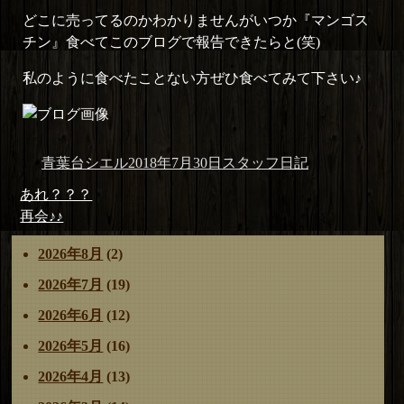
どこに売ってるのかわかりませんがいつか『マンゴス
チン』食べてこのブログで報告できたらと(笑)
私のように食べたことない方ぜひ食べてみて下さい♪
投
投
カ
青葉台シエル
2018年7月30日
スタッフ日記
稿
稿
テ
投
前
あれ？？？
者
日:
ゴ
稿
の
次
再会♪♪
リ
ナ
投
の
ー
2026年8月
(2)
ビ
稿:
投
ゲ
稿:
2026年7月
(19)
ー
2026年6月
(12)
シ
ョ
2026年5月
(16)
ン
2026年4月
(13)