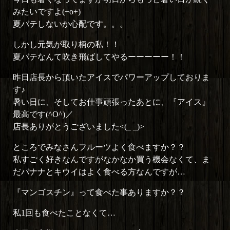
みたいですよ(+o+)
夏バテしないか心配です。。。
しかし元気が取り柄の私！！
夏バテなんて吹き飛ばしてやるーーーーー！！
昨日店長から頂いたアイスでパワーアップしておりま
す♪
暑い日に、そしてお仕事頑張ったあとに、『アイス』
最高です(^O^)／
店長ありがとうございました<(_ _)>
ところでみなさんフルーツよく食べますか？？
私すごく好きなんですがなかなか買う機会なくて、ま
だバナナとキウイはよく食べる方なんですが…
『マンゴスチン』って食べた事ありますか？？
私1回も食べたことなくて…