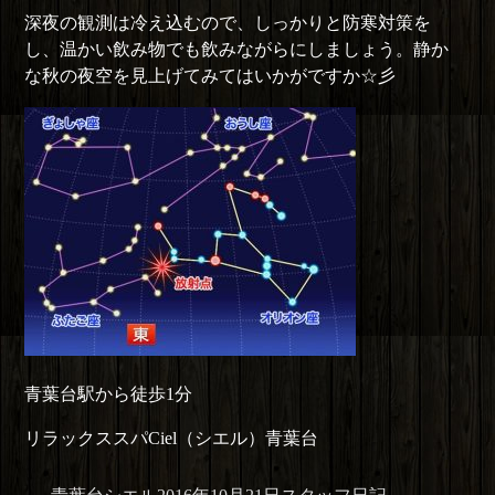
深夜の観測は冷え込むので、しっかりと防寒対策を
し、温かい飲み物でも飲みながらにしましょう。静か
な秋の夜空を見上げてみてはいかがですか☆彡
青葉台駅から徒歩1分
リラックススパCiel（シエル）青葉台
投
投
カ