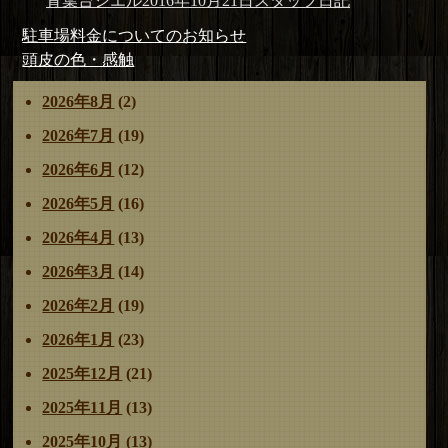
青葉台シエル
2016年10月21日
スタッフ日記
稿
稿
テ
投
前
駐車場料金についてのお知らせ
者
日:
ゴ
稿
の
次
頭皮の色・感触
リ
ナ
投
の
ー
2026年8月
(2)
ビ
稿:
投
ゲ
稿:
2026年7月
(19)
ー
2026年6月
(12)
シ
ョ
2026年5月
(16)
ン
2026年4月
(13)
2026年3月
(14)
2026年2月
(19)
2026年1月
(23)
2025年12月
(21)
2025年11月
(13)
2025年10月
(13)