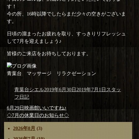
す！
今の所、16時以降でしたらまだ少々の空きがございま
す。
日頃の溜まったお疲れを取り、すっきりリフレッシュ
して7月を迎えましょう♪
皆様のご来店をお待ちしております。
青葉台 マッサージ リラクゼーション
投
投
カ
青葉台シエル
2019年6月30日
2019年7月1日
スタッ
稿
稿
テ
フ日記
者
日:
ゴ
投
前
6月29日映画館いいですね♪
リ
稿
の
次
◇7月の休業日のお知らせ◇
ー
ナ
投
の
2026年8月
(3)
ビ
稿:
投
ゲ
稿:
2026年7月
(19)