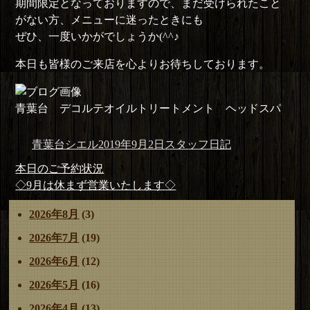
期間限定となっておりますので、まだ受けられたこと
がない方、メニューに迷ったときにも
ぜひ、一度いかがでしょうか(^^♪
本日も皆様のご来店を心よりお待ちしております。
青葉台 デコルテオイルトリートメント ヘッドスパ
投
投
カ
青葉台シエル
2019年9月2日
スタッフ日記
稿
稿
テ
投
前
本日のご予約状況
者
日:
ゴ
稿
の
次
◇9月は休まず営業いたします◇
リ
ナ
投
の
ー
2026年8月
(3)
ビ
稿:
投
ゲ
稿:
2026年7月
(19)
ー
2026年6月
(12)
シ
ョ
2026年5月
(16)
ン
2026年4月
(13)