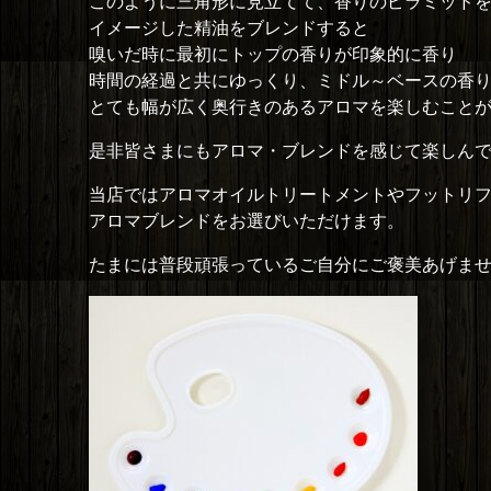
このように三角形に見立てて、香りのピラミッド
イメージした精油をブレンドすると
嗅いだ時に最初にトップの香りが印象的に香り
時間の経過と共にゆっくり、ミドル～ベースの香
とても幅が広く奥行きのあるアロマを楽しむこと
是非皆さまにもアロマ・ブレンドを感じて楽しん
当店ではアロマオイルトリートメントやフットリ
アロマブレンドをお選びいただけます。
たまには普段頑張っているご自分にご褒美あげませんか(