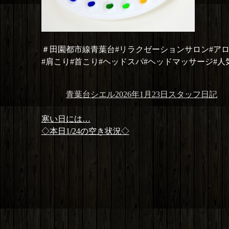
＃田園都市線青葉台#リラクゼーションサロン#ア
#肩こり#首こり#ヘッドスパ#ヘッドマッサージ#人
投
投
カ
青葉台シエル
2026年1月23日
スタッフ日記
稿
稿
テ
投
者
日:
ゴ
前
寒い日には…
稿
リ
の
次
◇本日1/24の空き状況◇
ナ
ー
投
の
ビ
稿:
投
ゲ
稿:
ー
シ
ョ
ン