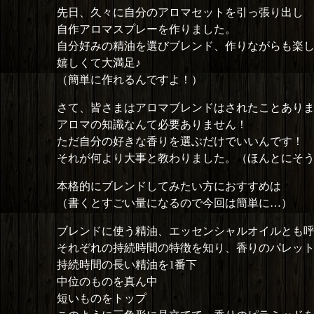
先日、久々に自分のアロマセットを引っ張り出し
自作アロマスプレーを作りました。
自分好みの精油を選びブレンド、作りながらも楽
嬉しくて大満足♪
（簡単に作れるんですよ！）
さて、皆さまはアロマブレンドはされたことあり
アロマの知識なんて必要ありません！
ただ自分の好きな香りを選ぶだけでいいんです！
それが何より大事と教わりました。（ほんとにそ
本格的にブレンドしてみたい方におすすめは
（書くとすごい量になるので今回は簡単に…）
ブレンドに使う精油、エッセンシャルオイルとも
それぞれの持続時間の特徴を知り、香りのパレッ
持続時間の長い精油を1番下
中位のものを真ん中
短いものをトップ