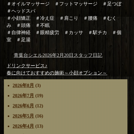
＃オイルマッサージ ＃フットマッサージ ＃足つぼ
＃ヘッドスパ
＃小顔矯正 ＃冷え症 ＃肩こり ＃腰痛 ＃むく
み ＃頭痛 ＃不眠
＃自律神経 ＃眼精疲労 ＃カッサ ＃駅チカ ＃個
室 ＃足湯
投
投
カ
青葉台シエル
2026年2月20日
スタッフ日記
稿
稿
テ
投
前
ドリンクサービス♪
者
日:
ゴ
稿
の
次
春に向けておすすめの施術～小顔オプション～
リ
ナ
投
の
ー
2026年8月
(3)
ビ
稿:
投
ゲ
稿:
2026年7月
(19)
ー
2026年6月
(12)
シ
ョ
2026年5月
(16)
ン
2026年4月
(13)