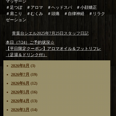
マッサージ
＃足つぼ ＃アロマ ＃ヘッドスパ ＃小顔矯正
＃肩こり ＃むくみ ＃頭痛 ＃自律神経 ＃リラク
ゼーション
投
投
カ
青葉台シエル
2025年7月25日
スタッフ日記
稿
稿
テ
投
前
本日（7/24）ご予約状況☆
者
日:
ゴ
稿
の
次
【平日限定クーポン】アロマオイル＆フットリフレ
リ
ナ
投
の
（足湯＆ドリンク付）
ー
ビ
稿:
投
2026年8月
(3)
ゲ
稿:
ー
2026年7月
(19)
シ
2026年6月
(12)
ョ
ン
2026年5月
(16)
2026年4月
(13)
2026年3月
(14)