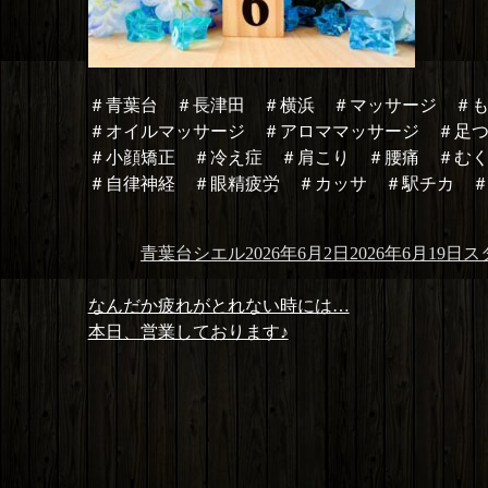
＃青葉台 ＃長津田 ＃横浜 ＃マッサージ ＃
＃オイルマッサージ ＃アロママッサージ ＃足
＃小顔矯正 ＃冷え症 ＃肩こり ＃腰痛 ＃む
＃自律神経 ＃眼精疲労 ＃カッサ ＃駅チカ 
投
投
カ
青葉台シエル
2026年6月2日
2026年6月19日
ス
稿
稿
テ
投
者
日:
ゴ
前
なんだか疲れがとれない時には…
稿
リ
の
次
本日、営業しております♪
ナ
ー
投
の
ビ
稿:
投
ゲ
稿:
ー
シ